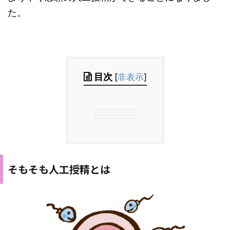
た。
目次
[
非表示
]
そもそも人工授精とは